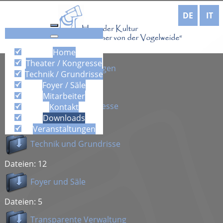
DE
IT
Home
Theater / Kongresse
Nutzungsbedingungen
Technik / Grundrisse
Foyer / Säle
Dateien: 2
Mitarbeiter
Theater und Kongresse
Kontakt
Downloads
Dateien: 5
Veranstaltungen
Technik und Grundrisse
Dateien: 12
Foyer und Säle
Dateien: 5
Transparente Verwaltung