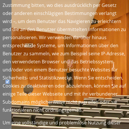
Zustimmung bitten, wo dies ausdrücklich per Gesetz
oder anderen einschlägigen Bestimmungen verlangt
wird –, um dem Benutzer das Navigieren zu erleichtern
und die an den Benutzer übermittelten Informationen zu
personalisieren. Wir verwenden darüber hinaus
entsprechende Systeme, um Informationen über den
Benutzer zu sammeln, wie zum Beispiel seine IP-Adresse,
den verwendeten Browser und das Betriebssystem
und/oder von einem Benutzer besuchte Websites für
Sicherheits- und Statistikzwecke. Wenn Sie entscheiden,
Cookies zu deaktivieren oder abzulehnen, können Sie auf
einige Teile dieser Webseite und mit ihr verbundener
Subdomains möglicherweise nicht zugreifen oder sie
funktionieren nicht ordnungsgemäß.
Um eine vollständige und problemlose Nutzung dieser