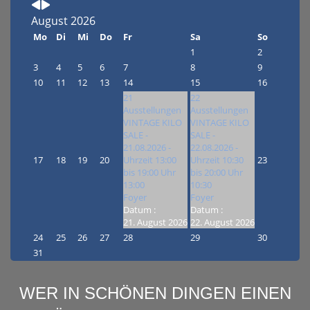
Monat
Monat
August 2026
Mo
Di
Mi
Do
Fr
Sa
So
1
2
3
4
5
6
7
8
9
10
11
12
13
14
15
16
21
22
Ausstellungen
Ausstellungen
VINTAGE KILO
VINTAGE KILO
SALE -
SALE -
21.08.2026 -
22.08.2026 -
17
18
19
20
Uhrzeit 13:00
Uhrzeit 10:30
23
bis 19:00 Uhr
bis 20:00 Uhr
13:00
10:30
Foyer
Foyer
Datum :
Datum :
21. August 2026
22. August 2026
24
25
26
27
28
29
30
31
WER IN SCHÖNEN DINGEN EINEN