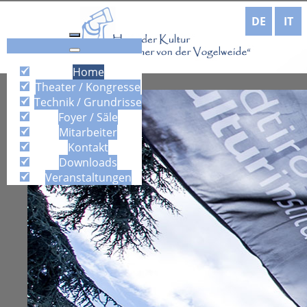
DE
IT
Home
Theater / Kongresse
Technik / Grundrisse
Foyer / Säle
Mitarbeiter
Kontakt
Downloads
Veranstaltungen