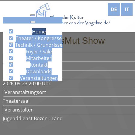
DE
IT
Home
Theater / Kongresse
Premiere brassMut Show
Technik / Grundrisse
Foyer / Säle
Kategorie
Mitarbeiter
Kontakt
Theater
Downloads
Datum
Veranstaltungen
2026-09-23
20:00 Uhr
Veranstaltungsort
Theatersaal
Veranstalter
Jugenddienst Bozen - Land