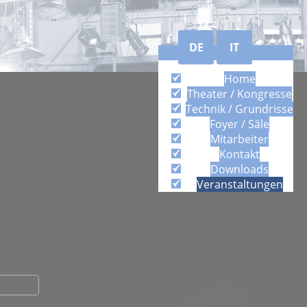
DE
IT
Home
Theater / Kongresse
Technik / Grundrisse
Foyer / Säle
Mitarbeiter
Kontakt
Downloads
Veranstaltungen