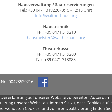
Hausverwaltung / Saalreservierungen
Tel.: +39 0471 319220 (8:15 - 12:15 Uhr)
info@waltherhaus.org
Haustechnik
Tel.: +39 0471 319210
hausmeister@waltherhaus.org
Theaterkasse
Tel.: +39 0471 319200
Fax: +39 0471 313888
.Nr.: 00478520216
tzererfahrung auf unserer Website zu bereiten. Außerdem
utzung unserer Website stimmen Sie zu, dass Cookies auf 
verwendeten Cookies, und zu ihrer Deaktivierung finden Si