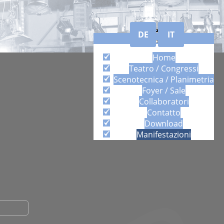
DE
IT
Home
Teatro / Congressi
Scenotecnica / Planimetria
Foyer / Sale
Collaboratori
Contatto
Download
Manifestazioni